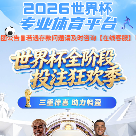
威客电竞·(中国)VK GAMING | VK eSports
浙江中医药大学
教工门户
学生门户
校务系统
邮件系统
网站威客电竞
校情纵览
人才培养
科学研究