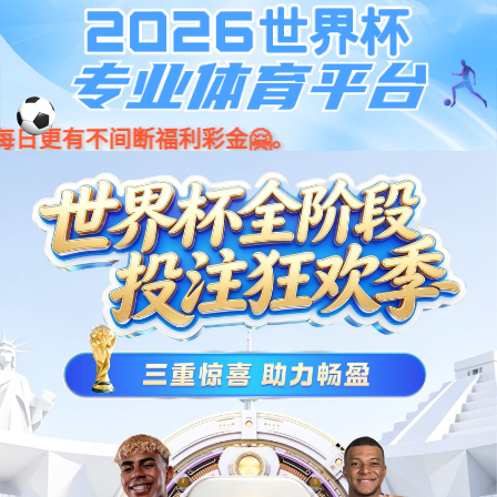
威客电竞·(中国)VK GAMING | VK eSports
浙江中医药大学
教工门户
学生门户
校务系统
邮件系统
网站威客电竞
校情纵览
人才培养
科学研究